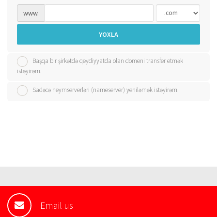
www.
YOXLA
Başqa bir şirkətdə qeydiyyatda olan domeni transfer etmək
istəyirəm.
Sadəcə neymserverləri (nameserver) yeniləmək istəyirəm.
Email us