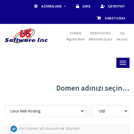
AZERBAIJANI
GIRIŞ
QEYDIYYAT
SƏBƏTƏ BAX
DOMAIN
WEB HOSTING
SSL
Register Now!
Affordable Space
Security
Toggl
naviga
Domen adınızı seçin...
Yeni domen adı əlavə etmək istəyirəm.