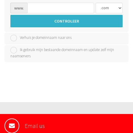
www.
CONTROLEER
Verhuis je domeinnaam naar ons
Ik gebruik mijn bestaande domeinnaam en update zelf mijn
naamservers
Email us