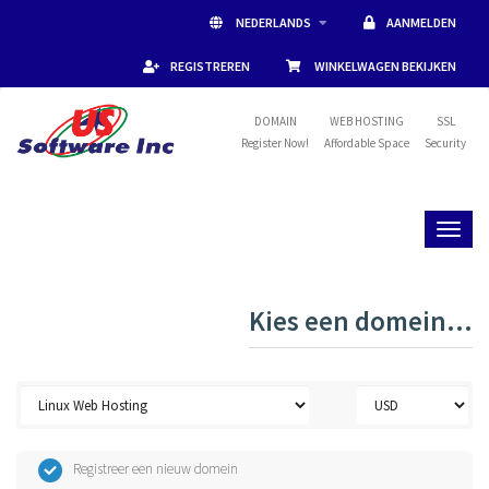
NEDERLANDS
AANMELDEN
REGISTREREN
WINKELWAGEN BEKIJKEN
DOMAIN
WEB HOSTING
SSL
Register Now!
Affordable Space
Security
Toggl
naviga
Kies een domein...
Registreer een nieuw domein