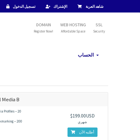
شاهد العربة
الإشتراك
تسجيل الدخول
DOMAIN
WEB HOSTING
SSL
Register Now!
Affordable Space
Security
الحساب
l Media B
a Profiles -- 20
$199.00USD
kmarking -- 200
شهري
أطلبه الآن