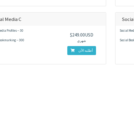
al Media C
Socia
edia Profiles -- 30
Social Medi
$249.00USD
ookmarking -- 300
Social Boo
شهري
أطلبه الآن