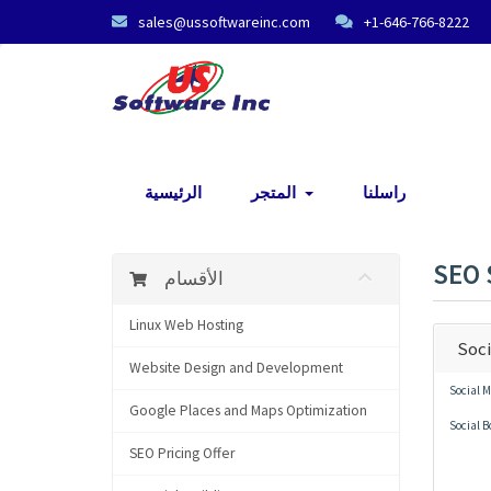
sales@ussoftwareinc.com
+1-646-766-8222
راسلنا
المتجر
الرئيسية
SEO 
الأقسام
Linux Web Hosting
Soci
Website Design and Development
Social M
Google Places and Maps Optimization
Social B
SEO Pricing Offer