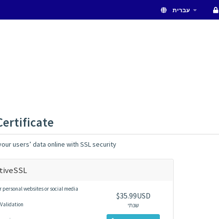
עברית
Certificate
our users’ data online with SSL security
tiveSSL
r personal websites or social media
$35.99USD
Validation
שנתי