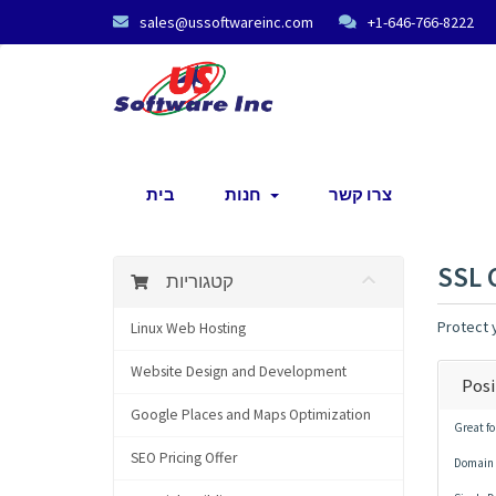
sales@ussoftwareinc.com
+1-646-766-8222
צרו קשר
חנות
בית
SSL 
קטגוריות
Protect y
Linux Web Hosting
Website Design and Development
Posi
Google Places and Maps Optimization
Great fo
SEO Pricing Offer
Domain 