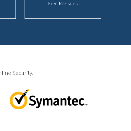
Free Reissues
line Security.