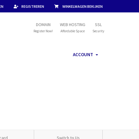
EN
REGISTREREN
WINKELWAGEN BEKIJKEN
DOMAIN
WEB HOSTING
SSL
Register Now!
Affordable Space
Security
ACCOUNT
card
Switch to Us