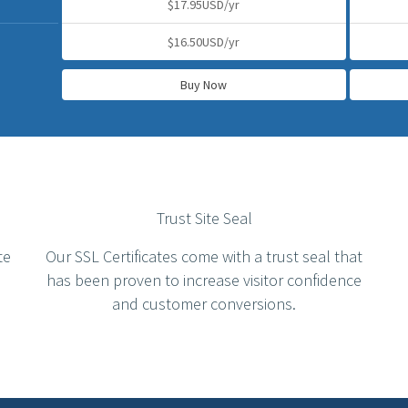
$17.95USD/yr
$16.50USD/yr
Buy Now
Trust Site Seal
te
Our SSL Certificates come with a trust seal that
has been proven to increase visitor confidence
and customer conversions.