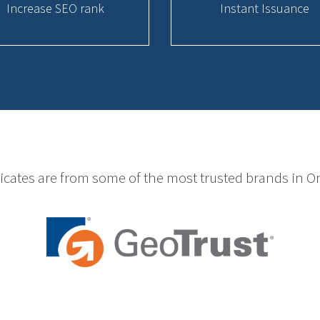
Increase SEO rank
Instant Issuance
ficates are from some of the most trusted brands in On