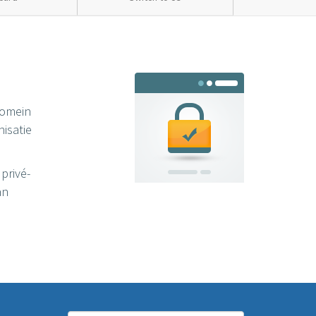
Domein
nisatie
 privé-
an