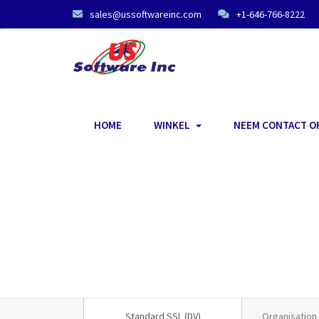
sales@ussoftwareinc.com
+1-646-766-8222
HOME
WINKEL
NEEM CONTACT O
Standard SSL (DV)
Organisation 