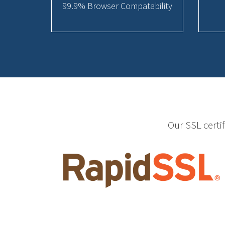
99.9% Browser Compatability
Our SSL certi