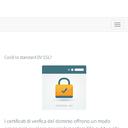
Toggl
naviga
Cos'è lo standard DV SSL?
I certificati di verifica del dominio offrono un modo