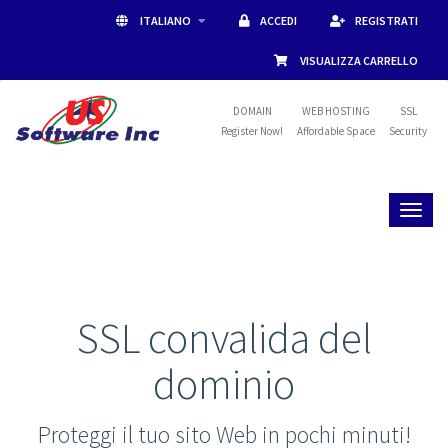
ITALIANO
ACCEDI
REGISTRATI
VISUALIZZA CARRELLO
DOMAIN
WEB HOSTING
SSL
Register Now!
Affordable Space
Security
Toggl
naviga
SSL convalida del
dominio
Proteggi il tuo sito Web in pochi minuti!