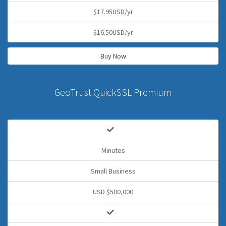
$17.95USD/yr
$16.50USD/yr
Buy Now
GeoTrust QuickSSL Premium
Minutes
Small Business
USD $500,000