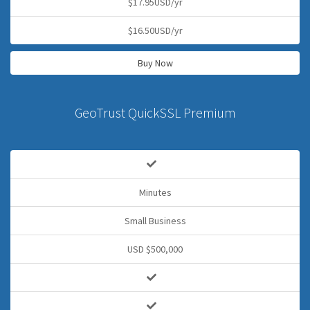
$17.95USD/yr
$16.50USD/yr
Buy Now
GeoTrust QuickSSL Premium
Minutes
Small Business
USD $500,000