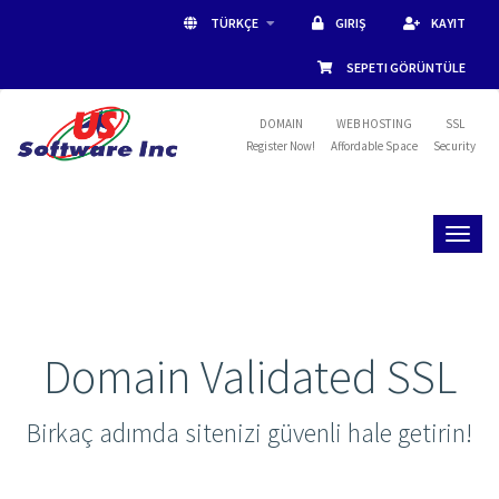
TÜRKÇE
GIRIŞ
KAYIT
SEPETI GÖRÜNTÜLE
DOMAIN
WEB HOSTING
SSL
Register Now!
Affordable Space
Security
Toggl
naviga
Domain Validated SSL
Birkaç adımda sitenizi güvenli hale getirin!