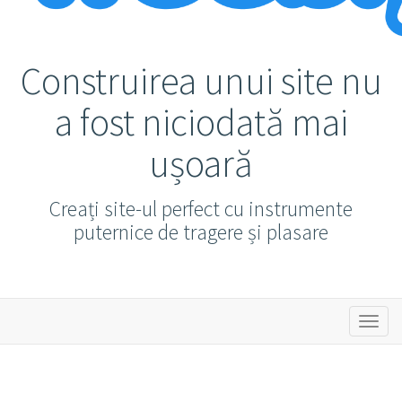
Construirea unui site nu
a fost niciodată mai
ușoară
Creați site-ul perfect cu instrumente
puternice de tragere și plasare
Navig
Toggl