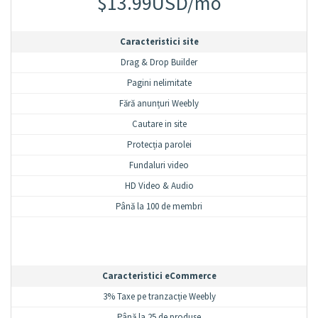
$13.99USD/mo
Caracteristici site
Drag & Drop Builder
Pagini nelimitate
Fără anunțuri Weebly
Cautare in site
Protecția parolei
Fundaluri video
HD Video & Audio
Până la 100 de membri
Caracteristici eCommerce
3% Taxe pe tranzacție Weebly
Până la 25 de produse