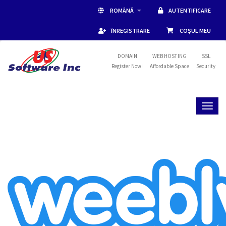
ROMÂNĂ
AUTENTIFICARE
ÎNREGISTRARE
COȘUL MEU
DOMAIN
WEB HOSTING
SSL
Register Now!
Affordable Space
Security
Toggl
naviga