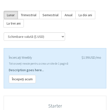
Lunar
Trimestrial
Semestrial
Anual
La doi ani
La trei ani
Încercați Weebly
$1.99USD/mo
Tot ce aveți nevoie pentru a crea un site de 1 pagină
Description goes here...
Începeți acum
Starter