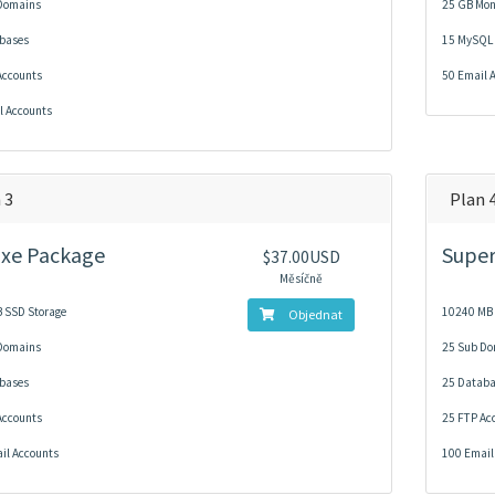
Domains
25 GB Mon
bases
15 MySQL
Accounts
50 Email 
l Accounts
 3
Plan 
xe Package
Super
$37.00USD
Měsíčně
 SSD Storage
10240 MB 
Objednat
Domains
25 Sub D
bases
25 Datab
Accounts
25 FTP Ac
il Accounts
100 Email