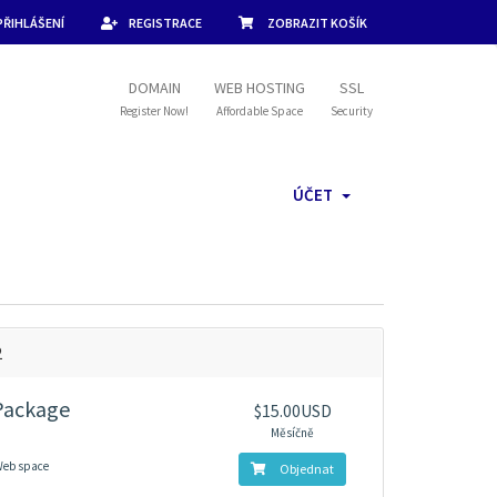
PŘIHLÁŠENÍ
REGISTRACE
ZOBRAZIT KOŠÍK
DOMAIN
WEB HOSTING
SSL
Register Now!
Affordable Space
Security
ÚČET
2
Package
$15.00USD
Měsíčně
Web space
Objednat