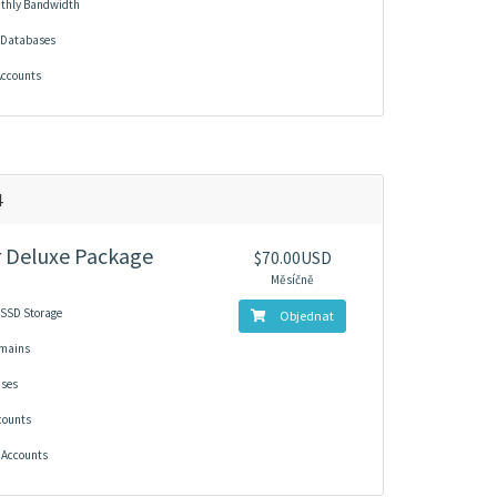
thly Bandwidth
 Databases
Accounts
4
 Deluxe Package
$70.00USD
Měsíčně
SSD Storage
Objednat
omains
ases
counts
 Accounts