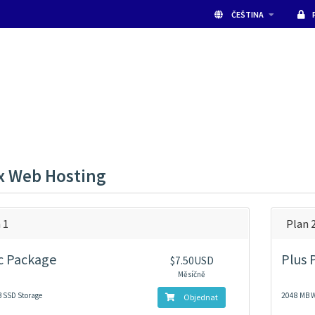
ČEŠTINA
x Web Hosting
 1
Plan 
c Package
Plus 
$7.50USD
Měsíčně
 SSD Storage
2048 MB 
Objednat