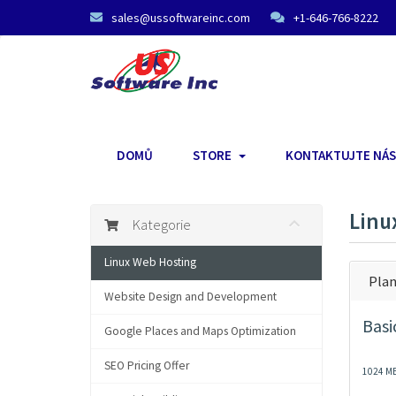
sales@ussoftwareinc.com
+1-646-766-8222
DOMŮ
STORE
KONTAKTUJTE NÁS
Linu
Kategorie
Linux Web Hosting
Plan
Website Design and Development
Basi
Google Places and Maps Optimization
SEO Pricing Offer
1024 MB