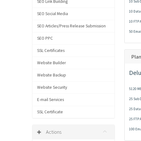
SEO Link Building
10 Sub 
10 Data
SEO Social Media
10 FTP 
SEO Articles/Press Release Submission
50 Emai
SEO PPC
SSL Certificates
Plan
Website Builder
Delu
Website Backup
Website Security
5120 MB
25 Sub 
E-mail Services
25 Data
SSL Certificate
25 FTP 
100 Ema
Actions